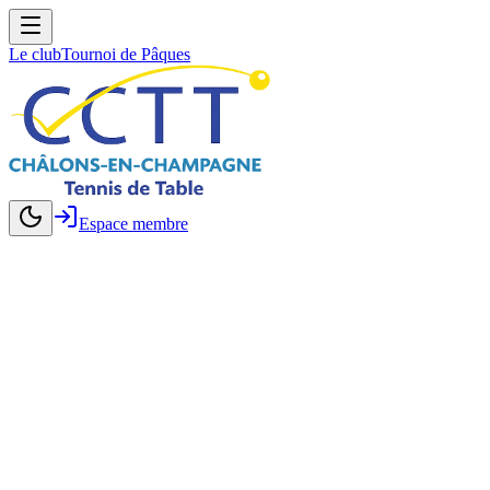
Le club
Tournoi de Pâques
Espace membre
Le club de tennis de table à Châlons-en-Champagne
Châlons-en-Champagne Tennis de Table
Loisirs et compétition, jeunes et adultes.
Trouver un créneau
Demander un essai