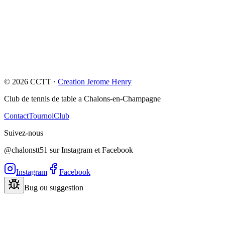
Essai, information pratique, question sur les tarifs ou sur le tournoi :
on vous oriente ensuite vers la bonne suite.
Demander un essai
Si vous ne savez pas encore quelle page visiter, commencez ici et
nous vous orienterons.
©
2026
CCTT ·
Creation Jerome Henry
Club de tennis de table a Chalons-en-Champagne
Contact
Tournoi
Club
Suivez-nous
@chalonstt51 sur Instagram et Facebook
Instagram
Facebook
Bug ou suggestion