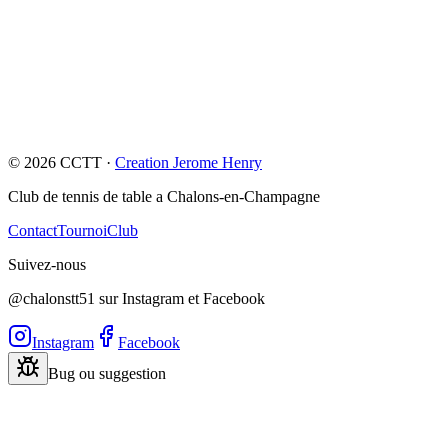
Essai, information pratique, question sur les tarifs ou sur le tournoi :
on vous oriente ensuite vers la bonne suite.
Demander un essai
Si vous ne savez pas encore quelle page visiter, commencez ici et
nous vous orienterons.
©
2026
CCTT ·
Creation Jerome Henry
Club de tennis de table a Chalons-en-Champagne
Contact
Tournoi
Club
Suivez-nous
@chalonstt51 sur Instagram et Facebook
Instagram
Facebook
Bug ou suggestion