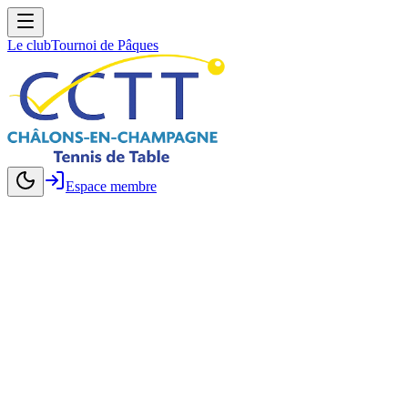
Le club
Tournoi de Pâques
Espace membre
Le club de tennis de table à Châlons-en-Champagne
Châlons-en-Champagne Tennis de Table
Loisirs et compétition, jeunes et adultes.
Trouver un créneau
Demander un essai